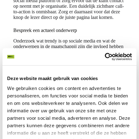
social media platform of zorg ervoor dat de klant contact
op neemt met je organisatie. Een duidelijk zichtbare call-
to-action is onmisbaar. Zorg er daarnaast voor dat deze
knop de lezer direct op de juiste pagina laat komen.
Bespreek een actueel onderwerp
Onderzoek wat trendy is op sociale media en wat de
onderwerpen in de maatschappij zijn die invloed hebben
op jouw organisatie. Ontwikkelingen in de sector? Vertel
er iets over en neem je lezers mee in wat er speelt in de
markt. Leerzaam en actueel voor je lezers!
Deze website maakt gebruik van cookies
We gebruiken cookies om content en advertenties te
personaliseren, om functies voor social media te bieden
en om ons websiteverkeer te analyseren. Ook delen we
informatie over uw gebruik van onze site met onze
En nu? Aan de slag met het maken van
partners voor social media, adverteren en analyse. Deze
een nieuwsbrief! Ga zelf aan de slag of
partners kunnen deze gegevens combineren met andere
gebruik tip 7: doe een belletje naar ons.
😉 Wij helpen je graag met tekst,
informatie die u aan ze heeft verstrekt of die ze hebben
ontwerp en een passende tool voor het