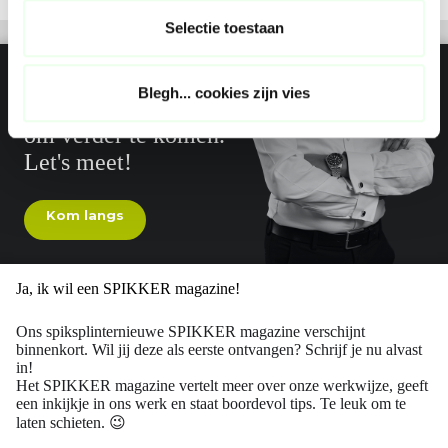
t
Selectie toestaan
i
e
Hallo, ik ben Rein.
Blegh... cookies zijn vies
Ik wil je helpen
om verder te komen.
Let's meet!
Kom langs
Ja, ik wil een SPIKKER magazine!
Ons spiksplinternieuwe SPIKKER magazine verschijnt
binnenkort. Wil jij deze als eerste ontvangen? Schrijf je nu alvast
in!
Het SPIKKER magazine vertelt meer over onze werkwijze, geeft
een inkijkje in ons werk en staat boordevol tips. Te leuk om te
laten schieten. 😉