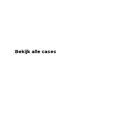
Level One
DESIGN
HUISSTIJL
LOGO
ONDERZOEK
ONTWERP
Bekijk alle cases