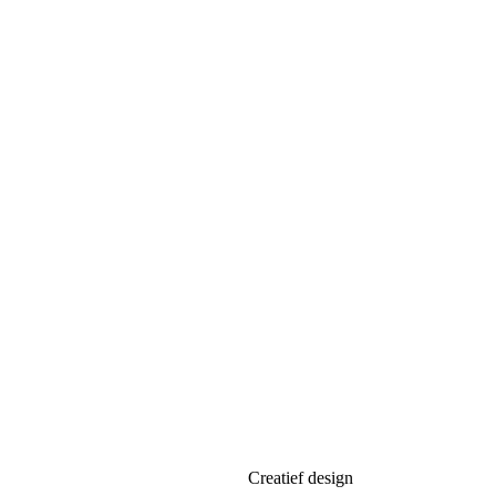
DESIGN
HUISSTIJL
LOGO
ONDERZOEK
ONTWERP
Creatief design