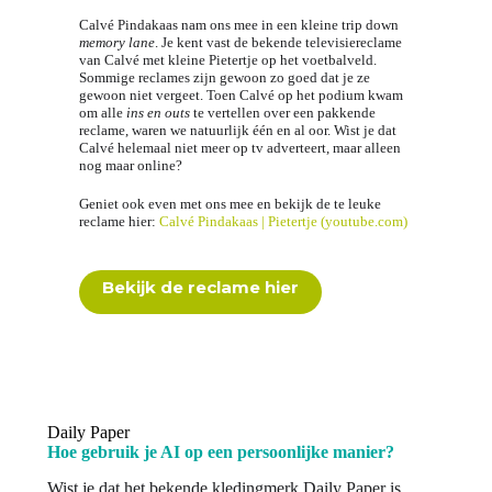
Calvé Pindakaas nam ons mee in een kleine trip down
memory lane
. Je kent vast de bekende televisiereclame
van Calvé met kleine Pietertje op het voetbalveld.
Sommige reclames zijn gewoon zo goed dat je ze
gewoon niet vergeet. Toen Calvé op het podium kwam
om alle
ins en outs
te vertellen over een pakkende
reclame, waren we natuurlijk één en al oor. Wist je dat
Calvé helemaal niet meer op tv adverteert, maar alleen
nog maar online?
Geniet ook even met ons mee en bekijk de te leuke
reclame hier:
Calvé Pindakaas | Pietertje (youtube.com)
Bekijk de reclame hier
Daily Paper
Hoe gebruik je AI op een persoonlijke manier?
Wist je dat het bekende kledingmerk Daily Paper is