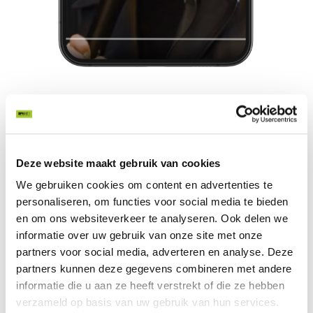
Tempo Team
Hoe bereik je GenZ?
Een grote speler op YouTube commercial
gebied is Tempo Team. Het bedrijf stond voor
Deze website maakt gebruik van cookies
een grote vraag: Hoe bereik je GenZ? De
generatie die bekendstaat om zijn jonge een
We gebruiken cookies om content en advertenties te
veelvoudige internetgebruik en een korte
personaliseren, om functies voor social media te bieden
aandachtspan. Tempo Team merkte op dat 75%
en om ons websiteverkeer te analyseren. Ook delen we
van GenZ minder werkplezier heeft. Hoe komt
dat? En nog belangrijker: hoe verbeter je het
informatie over uw gebruik van onze site met onze
werkplezier van een Genz’er? Het bedrijf ging
partners voor social media, adverteren en analyse. Deze
in gesprek met de generatie op straat. En daar
partners kunnen deze gegevens combineren met andere
kwam een succesvolle commercial uit.
informatie die u aan ze heeft verstrekt of die ze hebben
verzameld op basis van uw gebruik van hun services.
Bekijk de video hier