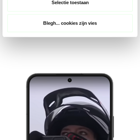
voor een overvolle Ziggodome
Selectie toestaan
i
gezorgd!
e
Blegh... cookies zijn vies