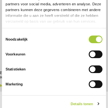
partners voor social media, adverteren en analyse. Deze
partners kunnen deze gegevens combineren met andere
informatie die u aan ze heeft verstrekt of die ze hebben
verzameld op basis van uw gebruik van hun services.
T
Noodzakelijk
o
e
s
Voorkeuren
t
e
m
Statistieken
Een nieuw product op de markt brengen of is jouw bedrijf toe aan een
m
rebranding? Wij gaan graag de uitdaging aan!
i
Marketing
Naar het contactformulier
n
g
s
Details tonen
s