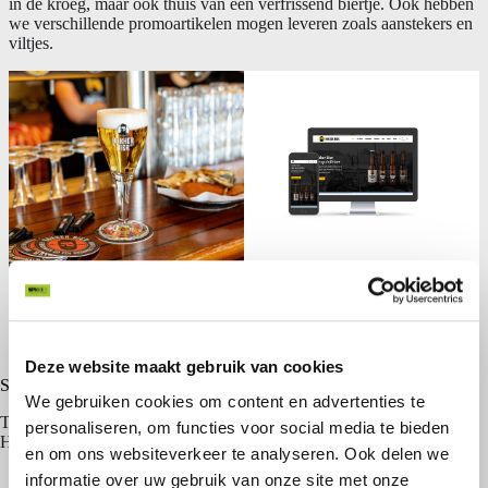
in de kroeg, maar ook thuis van een verfrissend biertje. Ook hebben
we verschillende promoartikelen mogen leveren zoals aanstekers en
viltjes.
Deze website maakt gebruik van cookies
Sfeervideo
We gebruiken cookies om content en advertenties te
Tijdens de lancering van Bokker Bier heeft onze videograaf Harm
personaliseren, om functies voor social media te bieden
Hendrik een sfeervideo gemaakt, deze delen wij graag met jullie.
en om ons websiteverkeer te analyseren. Ook delen we
informatie over uw gebruik van onze site met onze