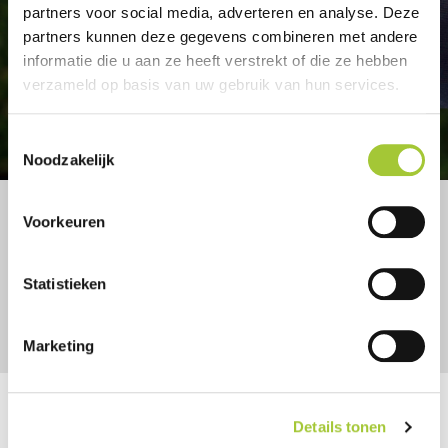
partners voor social media, adverteren en analyse. Deze
partners kunnen deze gegevens combineren met andere
informatie die u aan ze heeft verstrekt of die ze hebben
verzameld op basis van uw gebruik van hun services.
T
Noodzakelijk
o
e
Ook op zoek hét relatiegeschenk?
Zoek jij naar een artikel waarmee je jouw relaties écht blij
s
Voorkeuren
maakt? Wij denken graag mee!
t
e
Bel nu
m
Statistieken
m
i
Marketing
n
g
s
Details tonen
s