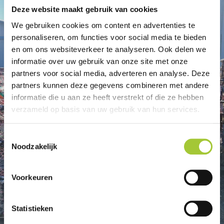
Deze website maakt gebruik van cookies
We gebruiken cookies om content en advertenties te
personaliseren, om functies voor social media te bieden
en om ons websiteverkeer te analyseren. Ook delen we
informatie over uw gebruik van onze site met onze
partners voor social media, adverteren en analyse. Deze
partners kunnen deze gegevens combineren met andere
informatie die u aan ze heeft verstrekt of die ze hebben
verzameld op basis van uw gebruik van hun services.
T
Noodzakelijk
o
e
s
Voorkeuren
t
e
m
Statistieken
m