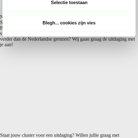
Selectie toestaan
i
e
Niet alleen in Nederland maken wij de mooiste beelden. Zo is
SPIKKER ook naar Barcelona gevlogen voor de Seafood Expo
Blegh... cookies zijn vies
Barcelona. Daar zijn toffe video’s gemaakt voor verschillende
visbedrijven en voor Urk Seafood. Dus heb jij een idee, maar is het
verder dan de Nederlandse grenzen? Wij gaan graag de uitdaging met
je aan!
Staat jouw cluster voor een uitdaging? Willen jullie graag met